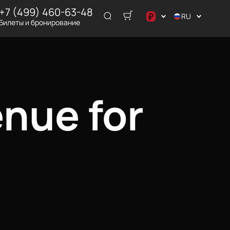
+7 (499) 460-63-48
₽
RU
Билеты и бронирование
د.إ
$
€
₽
nue for
ر.س