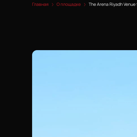
Главная
О площадке
The Arena Riyadh Venue f