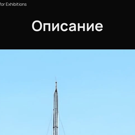
or Exhibitions
Описание