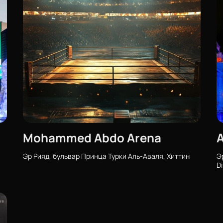
Mohammed Abdo Arena
А
Эр Рияд, бульвар Принца Турки Аль-Аваля, Хиттин
Э
Di