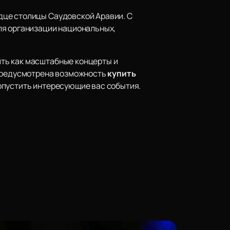
дце столицы Саудовской Аравии. С
ля организации национальных,
ть как масштабные концерты и
 предусмотрена возможность
купить
опустить интересующие вас события.