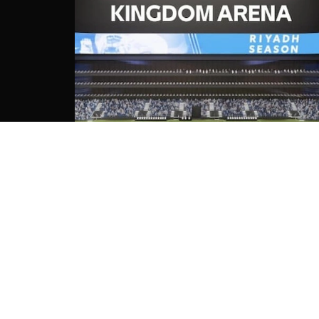
Кингдом Арена (Kingdom
Arena)
Эр-Рияд, ул. Аль Лулува, RRHA3004