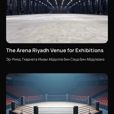
The Arena Riyadh Venue for Exhibitions
Эр-Рияд, Гхарната Имам Абдулла бин Сауд бин Абдулазиз