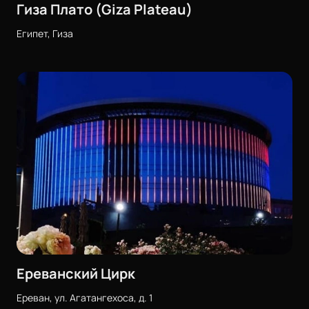
Гиза Плато (Giza Plateau)
Египет, Гиза
Ереванский Цирк
Ереван, ул. Агатангехоса, д. 1