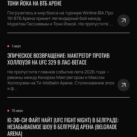
ТОНИ ЙОКА НА ВТБ АРЕНЕ
Погрузитесь в мир бокса на турнире Winline IBA.Про
19! ВТБ Арена примет легендарный бой между
Муратом Гассиевым и Тони Йокой. Не пропустите ...
1 июл
ЭПИЧЕСКОЕ ВОЗВРАЩЕНИЕ: МАКГРЕГОР ПРОТИВ
ХОЛЛОУЭЯ НА UFC 329 В ЛАС-ВЕГАСЕ
Не пропустите главное событие лета 2026 года —
реванш между Конором Макгрегором и Максом
Холлоуэем на Ти-Мобайл Арене. Столкновение эпох
и ф...
15 июн
Ю-ЭФ-СИ ФАЙТ НАЙТ (UFC FIGHT NIGHT) В БЕЛГРАДЕ:
НЕЗАБЫВАЕМОЕ ШОУ В БЕЛГРЕЙД АРЕНА (BELGRADE
ARENA)