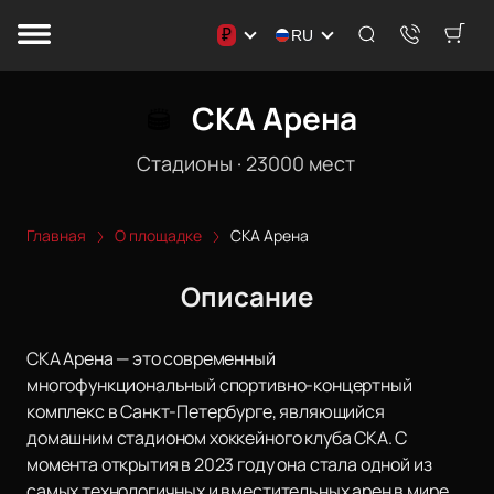
₽
RU
СКА Арена
Стадионы
·
23000
мест
Главная
О площадке
СКА Арена
Описание
СКА Арена — это современный
многофункциональный спортивно-концертный
комплекс в Санкт-Петербурге, являющийся
домашним стадионом хоккейного клуба СКА. С
момента открытия в 2023 году она стала одной из
самых технологичных и вместительных арен в мире.