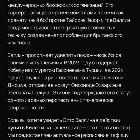
международных боксёрских организаций. Его
карьера насыщена яркими моментами, такими как
драматичный бой против Тайсона Фьюри, где Валлин
продемонстрировал невероятную стойкость и
технику, создав немало проблем для британского
чемпиона.
Валлин продолжает удивлять поклонников бокса
своими выступлениями. В 2023 году он одержал
победу над Муратом Гассиевым в Турции, а в 2024
году вернулся на ринг после поражения от Энтони
Джошуа, отправив в нокаут Онориоде Эхвариэме
всего за 40 секунд. Эти бои подтверждают его статус
одного из самых перспективных тяжеловесов
современности.
Если вы хотите увидеть Отто Валлина в действии,
купить билеты
на нашем сайте — это легко и быстро.
Мы предоставляем актуальное расписание и афишу