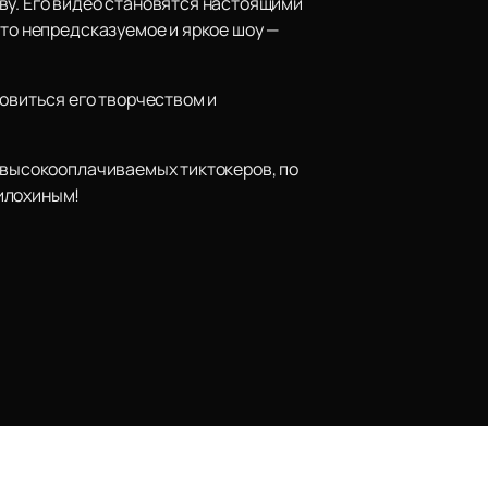
ву. Его видео становятся настоящими
сто непредсказуемое и яркое шоу —
овиться его творчеством и
х высокооплачиваемых тиктокеров, по
илохиным!