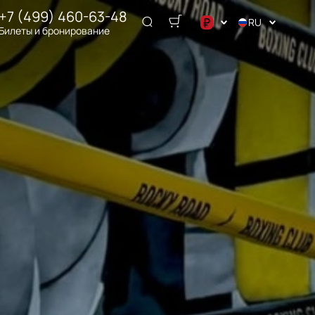
+7 (499) 460-63-48
₽
RU
Билеты и бронирование
د.إ
$
€
₽
ر.س