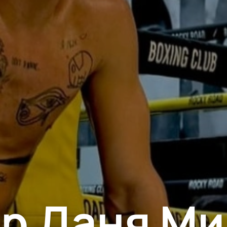
р Даня М