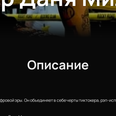
Описание
ровой эры. Он объединяет в себе черты тиктокера, рэп-исп