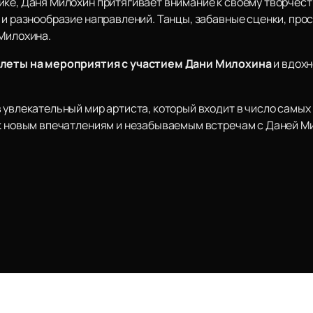
ике, Даня Милохин притягивает внимание к своему творчест
 и разнообразие направлений. Танцы, забавные сценки, про
 Милохина.
илеты на мероприятия с участием Дани Милохина
и вдохн
в увлекательный мир артиста, который входит в число самы
 к новым впечатлениям и незабываемым встречам с Даней М