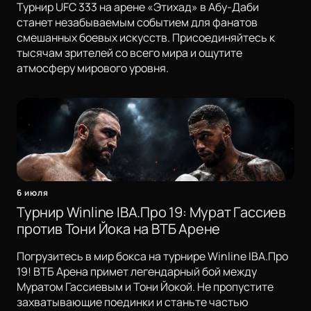
Турнир UFC 333 на арене «Этихад» в Абу-Даби
станет незабываемым событием для фанатов
смешанных боевых искусств. Присоединяйтесь к
тысячам зрителей со всего мира и ощутите
атмосферу мирового уровня.
6 июля
Турнир Winline IBA.Про 19: Мурат Гассиев
против Тони Йока на ВТБ Арене
Погрузитесь в мир бокса на турнире Winline IBA.Про
19! ВТБ Арена примет легендарный бой между
Муратом Гассиевым и Тони Йокой. Не пропустите
захватывающие поединки и станьте частью