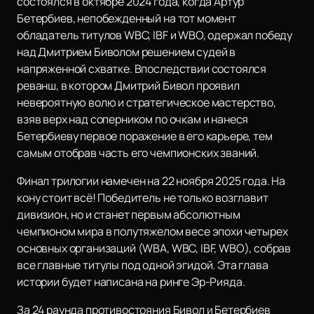
состоялся в октябре 2024 года, когда Артур
Бетербиев, непобежденный на тот момент
обладатель титулов WBC, IBF и WBO, одержал победу
над Дмитрием Биволом решением судей в
напряженной схватке. Впоследствии состоялся
реванш, в котором Дмитрий Бивол проявил
невероятную волю и стратегическое мастерство,
взяв верх над соперником по очкам и нанеся
Бетербиеву первое поражение в его карьере, тем
самым отобрав часть его чемпионских званий.
Финал трилогии намечен на 22 ноября 2025 года. На
кону стоит всё! Победитель не только возглавит
дивизион, но и станет первым абсолютным
чемпионом мира в полутяжелом весе эпохи четырех
основных организаций (WBA, WBC, IBF, WBO), собрав
все главные титулы под одной эгидой. Эта глава
истории будет написана на ринге Эр-Рияда.
За 24 раунда противостояния Бивол и Бетербиев