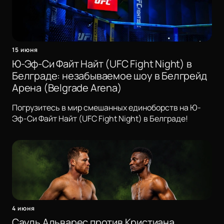
15 июня
Ю-Эф-Си Файт Найт (UFC Fight Night) в
Белграде: незабываемое шоу в Белгрейд
Арена (Belgrade Arena)
Погрузитесь в мир смешанных единоборств на Ю-
Эф-Си Файт Найт (UFC Fight Night) в Белграде!
4 июня
Сауль Альварес против Кристиана