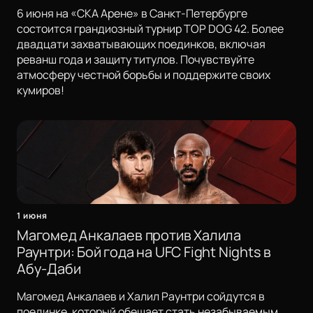
6 июня на «СКА Арене» в Санкт-Петербурге
состоится грандиозный турнир TOP DOG 42. Более
двадцати захватывающих поединков, включая
реванш года и защиту титулов. Почувствуйте
атмосферу честной борьбы и поддержите своих
кумиров!
1 июня
Магомед Анкалаев против Халила
Раунтри: Бой года на UFC Fight Nights в
Абу-Даби
Магомед Анкалаев и Халил Раунтри сойдутся в
поединке, который обещает стать незабываемым