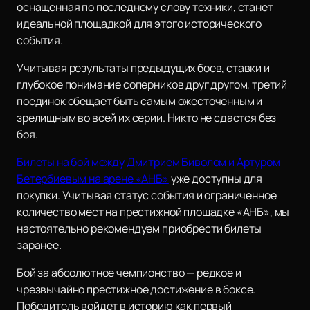
оснащенная по последнему слову техники, станет
идеальной площадкой для этого исторического
события.
Учитывая результаты предыдущих боев, ставки и
глубокое понимание соперников друг другом, третий
поединок обещает быть самым ожесточенным и
зрелищным во всей их серии. Никто не сдастся без
боя.
Билеты на бой между Дмитрием Биволом и Артуром
Бетербиевым на арене «АНБ»
уже доступны для
покупки. Учитывая статус события и ограниченное
количество мест на престижной площадке «АНБ», мы
настоятельно рекомендуем приобрести билеты
заранее.
Бой за абсолютное чемпионство — редкое и
чрезвычайно престижное достижение в боксе.
Победитель войдет в историю как первый