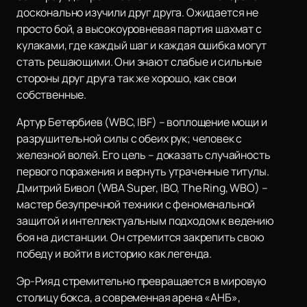
досконально изучили друг друга. Ожидается не
просто бой, а высокоуровневая партия шахмат с
кулаками, где каждый шаг и каждая ошибка могут
стать решающими. Они знают слабые и сильные
стороны друг друга так же хорошо, как свои
собственные.
Артур Бетербиев (WBC, IBF) – воплощение мощи и
разрушительной силы с обеих рук; человек с
железной волей. Его цель – доказать случайность
первого поражения и вернуть утраченные титулы.
Дмитрий Бивол (WBA Super, IBO, The Ring, WBO) –
мастер безупречной техники с феноменальной
защитой и интеллектуальным подходом к ведению
боя на дистанции. Он стремится закрепить свою
победу и войти в историю как легенда.
Эр-Рияд стремительно превращается в мировую
столицу бокса, а современная арена «АНБ»,