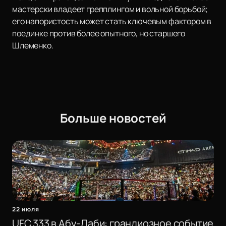
мастерски владеет грепплингом и вольной борьбой;
его напористость может стать ключевым фактором в
поединке против более опытного, но старшего
Шлеменко.
Больше новостей
22 июля
UFC 333 в Абу-Даби: грандиозное событие