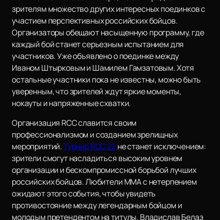
зрителям множество других интересных поединков с
участием перспективных российских бойцов.
Организаторы обещают насыщенную программу, где
каждый бой станет серьезным испытанием для
участников. Уже объявлено о поединке между
Иваном Штырковым и Шамилем Гамзатовым. Хотя
остальные участники пока не известны, можно быть
уверенным, что зрителей ждут яркие моменты,
нокауты и напряженные схватки.
Организация RCC славится своим
профессионализмом и созданием зрелищных
мероприятий.
Турнир RCC 22
не станет исключением:
зрители смогут насладиться высоким уровнем
организации и бескомпромиссной борьбой лучших
российских бойцов. Любители MMA с нетерпением
ожидают этого события, чтобы увидеть
противостояние между легендарным бойцом и
молодым претендентом на титулы. Владислав Белаз