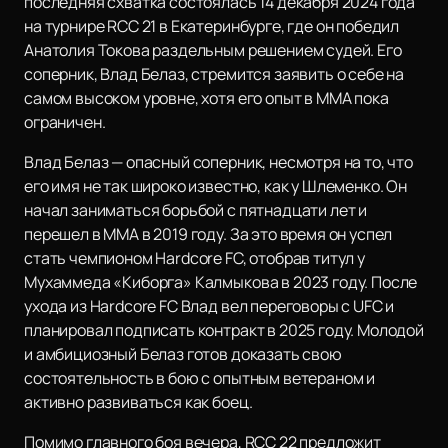
последняя схватка состоялась 14 декабря 2024 года
на турнире RCC 21 в Екатеринбурге, где он победил
Анатолия Токова раздельным решением судей. Его
соперник, Влад Белаз, стремится заявить о себе на
самом высоком уровне, хотя его опыт в ММА пока
ограничен.
Влад Белаз — опасный соперник, несмотря на то, что
его имя не так широко известно, как у Шлеменко. Он
начал заниматься борьбой с пятнадцати лет и
перешел в MMA в 2019 году. За это время он успел
стать чемпионом Hardcore FC, отобрав титул у
Мухаммеда «Киборга» Калмыкова в 2023 году. После
ухода из Hardcore FC Влад вел переговоры с UFC и
планировал подписать контракт в 2025 году. Молодой
и амбициозный Белаз готов доказать свою
состоятельность в бою с опытным ветераном и
активно развиваться как боец.
Помимо главного боя вечера, RCC 22 предложит