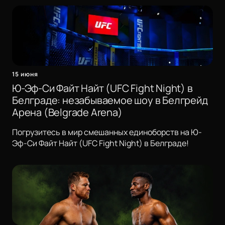
15 июня
Ю-Эф-Си Файт Найт (UFC Fight Night) в
Белграде: незабываемое шоу в Белгрейд
Арена (Belgrade Arena)
Погрузитесь в мир смешанных единоборств на Ю-
Эф-Си Файт Найт (UFC Fight Night) в Белграде!