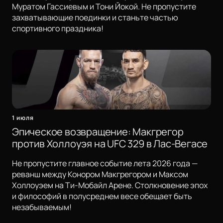
Муратом Гассиевым и Тони Йокой. Не пропустите
захватывающие поединки и станьте частью
спортивного праздника!
1 июля
Эпическое возвращение: Макгрегор
против Холлоуэя на UFC 329 в Лас-Вегасе
Не пропустите главное событие лета 2026 года —
реванш между Конором Макгрегором и Максом
Холлоуэем на Ти-Мобайл Арене. Столкновение эпох
и философий в полусреднем весе обещает быть
незабываемым!