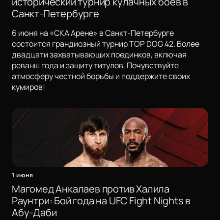
исторический турнир кулачных боев в
Санкт-Петербурге
6 июня на «СКА Арене» в Санкт-Петербурге
состоится грандиозный турнир TOP DOG 42. Более
двадцати захватывающих поединков, включая
реванш года и защиту титулов. Почувствуйте
атмосферу честной борьбы и поддержите своих
кумиров!
1 июня
Магомед Анкалаев против Халила
Раунтри: Бой года на UFC Fight Nights в
Абу-Даби