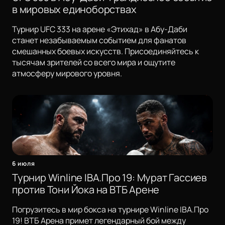
в мировых единоборствах
Турнир UFC 333 на арене «Этихад» в Абу-Даби
станет незабываемым событием для фанатов
смешанных боевых искусств. Присоединяйтесь к
тысячам зрителей со всего мира и ощутите
атмосферу мирового уровня.
6 июля
Турнир Winline IBA.Про 19: Мурат Гассиев
против Тони Йока на ВТБ Арене
Погрузитесь в мир бокса на турнире Winline IBA.Про
19! ВТБ Арена примет легендарный бой между