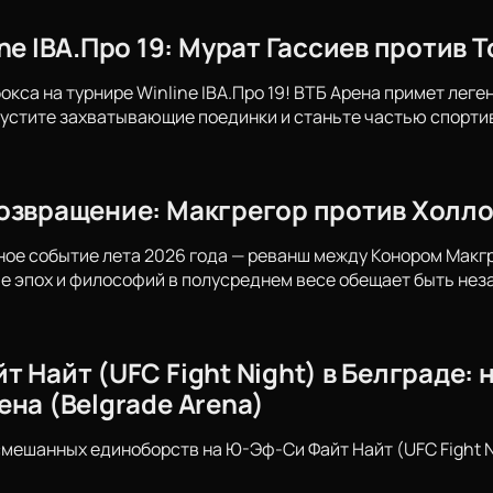
ne IBA.Про 19: Мурат Гассиев против 
бокса на турнире Winline IBA.Про 19! ВТБ Арена примет ле
пустите захватывающие поединки и станьте частью спорти
озвращение: Макгрегор против Холлоу
ное событие лета 2026 года — реванш между Конором Макг
е эпох и философий в полусреднем весе обещает быть не
 Найт (UFC Fight Night) в Белграде:
ена (Belgrade Arena)
смешанных единоборств на Ю-Эф-Си Файт Найт (UFC Fight N