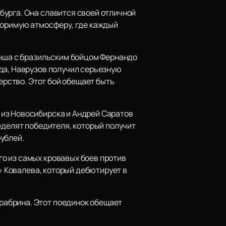
бурга. Она славится своей отличной
торимую атмосферу, где каждый
анша с бразильским бойцом Фернандо
да, Наврузов получил серьезную
ерство. Этот бой обещает быть
 из Новосибирска и Андрей Саратов
еделят победителя, который получит
рублей.
о из самых кровавых боев против
а» Ковалева, который дебютирует в
рабрина. Этот поединок обещает