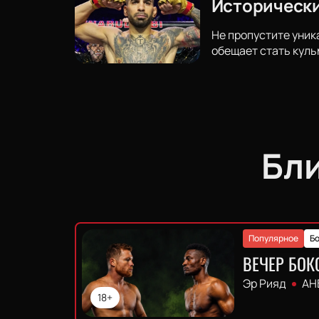
Исторически
Не пропустите уник
обещает стать куль
Бл
Популярное
Бо
ВЕЧЕР БОК
Эр Рияд
АН
18+