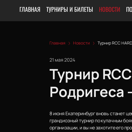
ГЛАВНАЯ
ТУРНИРЫ И БИЛЕТЫ
НОВОСТИ
П
Главная
Новости
Турнир RCC HARD 
21 мая 2024
Турнир RCC
Родригеса 
8 июня Екатеринбург вновь станет ц
грандиозный турнир по кулачным боям
организации, и вы не захотите его п