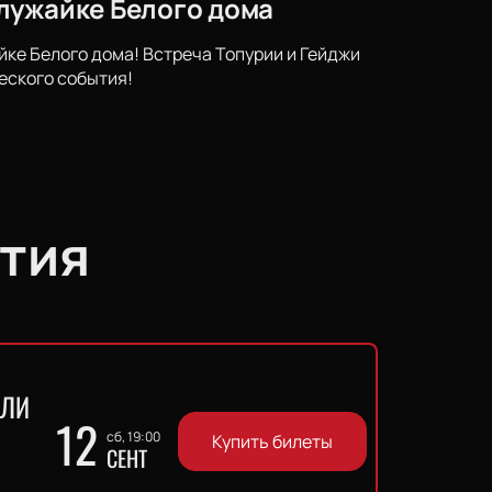
лужайке Белого дома
ке Белого дома! Встреча Топурии и Гейджи
еского события!
тия
ЛЛИ
12
сб, 19:00
Купить билеты
СЕНТ