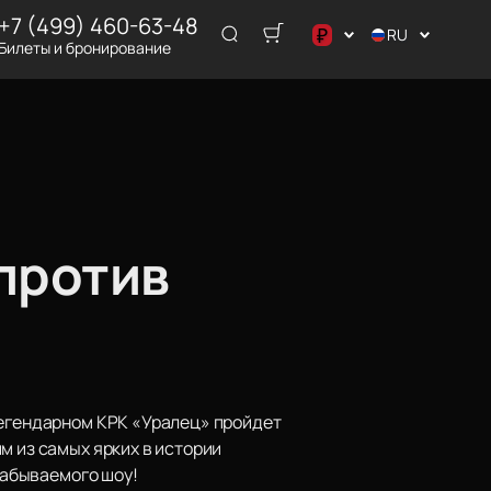
+7 (499) 460-63-48
₽
RU
Билеты и бронирование
د.إ
$
€
₽
ر.س
против
легендарном КРК «Уралец» пройдет
м из самых ярких в истории
забываемого шоу!