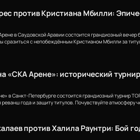
рес против Кристиана Мбилли: Эпичес
 Арене в Саудовской Аравии состоится грандиозный вечер 
ы сразиться с непобеждённым Кристианом Мбилли за титул
на «СКА Арене»: исторический турнир
не» в Санкт-Петербурге состоится грандиозный турнир T
 реванш года и защиту титулов. Почувствуйте атмосферу ч
лаев против Халила Раунтри: Бой года