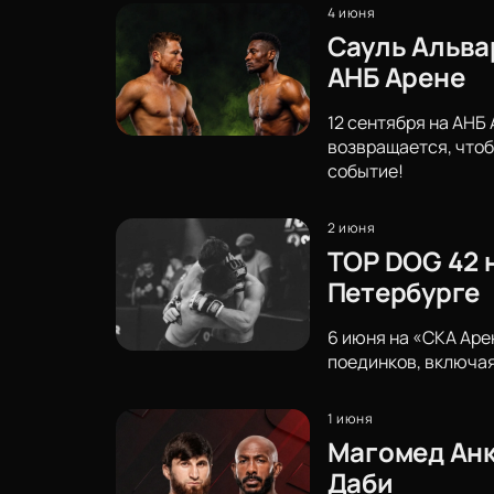
4 июня
Сауль Альва
АНБ Арене
12 сентября на АНБ
возвращается, чтоб
событие!
2 июня
TOP DOG 42 
Петербурге
6 июня на «СКА Аре
поединков, включая
1 июня
Магомед Анка
Даби