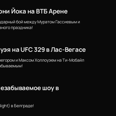
Тони Йока на ВТБ Арене
гендарный бой между Муратом Гассиевым и
вного праздника!
эя на UFC 329 в Лас-Вегасе
регором и Максом Холлоуэем на Ти-Мобайл
забываемым!
 незабываемое шоу в
ight) в Белграде!