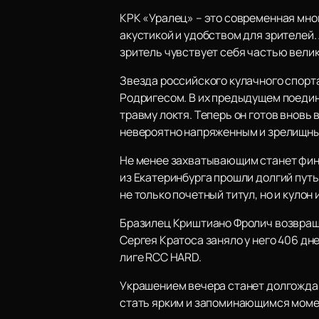
КРК «Уралец» – это современная мно
акустикой и удобством для зрителей
зритель чувствует себя частью велик
Звезда российского кулачного спорт
Родригесом. В их предыдущем поедин
травму локтя. Теперь он готов вновь
невероятно напряженным и зрелищн
Не менее захватывающим станет фина
из Екатеринбурга прошли долгий путь
не только почетный титул, но и кулон
Бразилец Криштиано Фролич возвраща
Сергея Кратоса заняло у него 406 дн
лиге RCC HARD.
Украшением вечера станет долгожда
стать ярким и запоминающимся моме