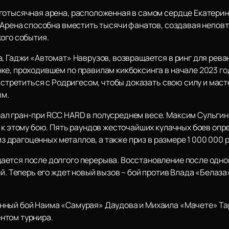
готысячная арена, расположенная в самом сердце Екатерин
. Арена способна вместить тысячи фанатов, создавая непов
ого события.
а, Гаджи «Автомат» Наврузов, возвращается в ринг для рев
ке, проходившем по правилам кикбоксинга в начале 2023 го
 встретиться с Родригесом, чтобы доказать свою силу и маст
ым.
л гран-при RCC HARD в полусреднем весе. Максим Сульгин
 к этому бою. Пять раундов жесточайших кулачных боев опр
 из драгоценных металлов, а также приз в размере 1 000 000 
ется после долгого перерыва. Восстановление после одног
ей. Теперь его ждет новый вызов – бой против Влада «Белаз
нный бой Наима «Самурая» Даудова и Михаила «Мачете» Та
нтом турнира.