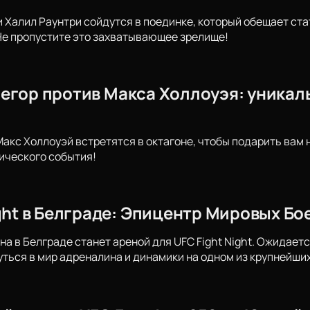
 Халил Раунтри сойдутся в поединке, который обещает ст
Не пропустите это захватывающее зрелище!
егор против Макса Холлоуэя: уникаль
Макс Холлоуэй встретятся в октагоне, чтобы подарить вам
ического события!
ight в Белграде: Эпицентр Мировых Бо
на в Белграде станет ареной для UFC Fight Night. Ожидает
уться в мир адреналина и динамики на одном из крупнейши