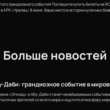
этого грандиозного события! Поспешите купить билеты на R
в КРК «Уралец» 8 июня. Ваше место в истории кулачных бое
Больше новостей
бу-Даби: грандиозное событие в миро
арене «Этихад» в Абу-Даби станет незабываемым событием
тысячам зрителей со всего мира и ощутите атмосферу миро