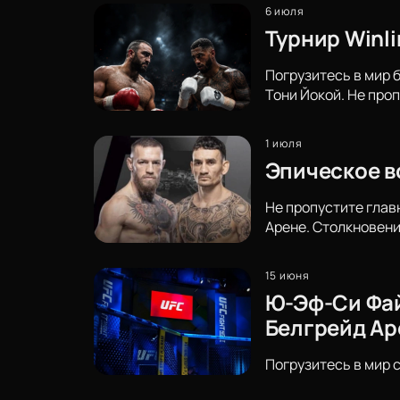
6 июля
Турнир Winli
Погрузитесь в мир 
Тони Йокой. Не про
1 июля
Эпическое в
Не пропустите глав
Арене. Столкновени
15 июня
Ю-Эф-Си Файт
Белгрейд Ар
Погрузитесь в мир 