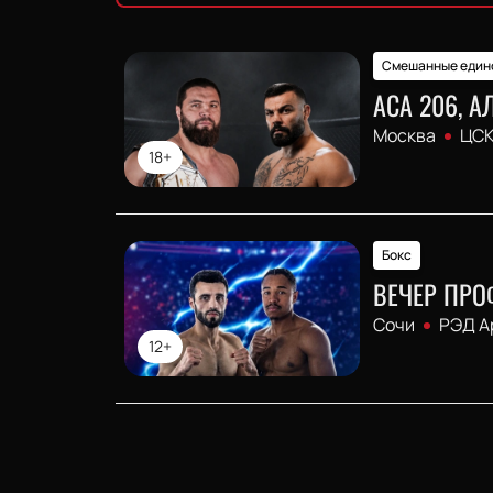
Смешанные един
АСА 206, 
Москва
ЦСК
18+
Бокс
ВЕЧЕР ПРО
Сочи
РЭД А
12+