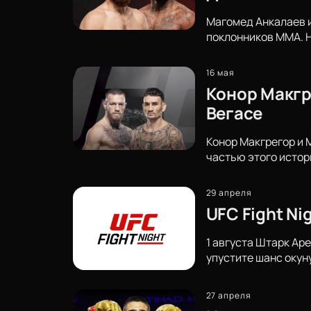
Магомед Анкалаев и
поклонников ММА. 
16 мая
Конор Макгр
Вегасе
Конор Макгрегор и 
частью этого истор
29 апреля
UFC Fight N
1 августа Штарк Аре
упустите шанс окун
27 апреля