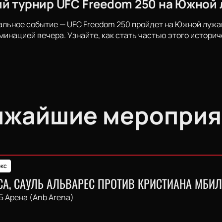
й турнир UFC Freedom 250 на Южной 
альное событие — UFC Freedom 250 пройдет на Южной лужай
минацией вечера. Узнайте, как стать частью этого историч
ижайшие мероприя
кс
СА, САУЛЬ АЛЬВАРЕС ПРОТИВ КРИСТИАНА МБИ
Б Арена (Anb Arena)