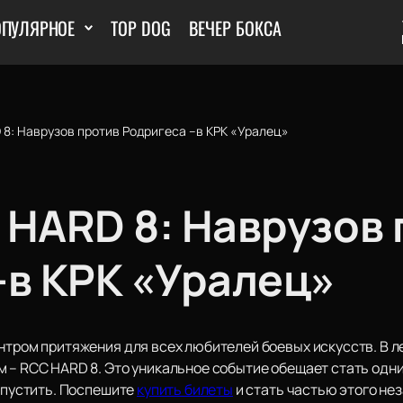
ОПУЛЯРНОЕ
TOP DOG
ВЕЧЕР БОКСА
8: Наврузов против Родригеса –в КРК «Уралец»
 HARD 8: Наврузов 
–в КРК «Уралец»
ентром притяжения для всех любителей боевых искусств. В 
 – RCC HARD 8. Это уникальное событие обещает стать одни
ропустить. Поспешите
купить билеты
и стать частью этого не