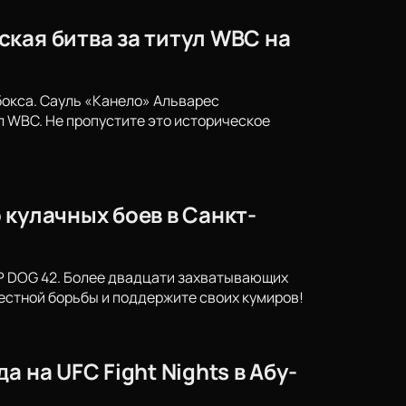
кая битва за титул WBC на
бокса. Сауль «Канело» Альварес
 WBC. Не пропустите это историческое
 кулачных боев в Санкт-
OP DOG 42. Более двадцати захватывающих
естной борьбы и поддержите своих кумиров!
 на UFC Fight Nights в Абу-