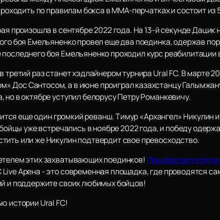
проходить по правилам бокса в ММА-перчатках и состоит из 5
рая произошла в сентябре 2022 года. На 13-й секунде Дацик
того боя Емельяненко провел еще два поединка, одержав по
 последнего боя Емельяненко проходил курс реабилитации 
в третий раз станет хэдлайнером турнира Ural FC. В марте 2
 Дос Сантосом, а в июне проиграл казахстанцу Галымжану
 но в октябре уступил белорусу Петру Романкевичу.
тоится еще один громкий реванш. Тимур «Архангел» Никулин и
 бойцы уже встречались в ноябре 2022 года, и победу одерж
тить или же Никулин подтвердит свое превосходство.
детелем этих захватывающих поединков!
Приобретайте биле
Live Арена - это современная площадка, где проводятся с
ий и поддержите своих любимых бойцов!
ю истории Ural FC!