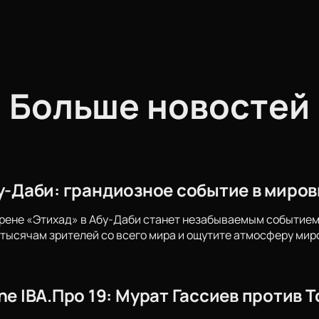
Больше новостей
бу-Даби: грандиозное событие в миро
арене «Этихад» в Абу-Даби станет незабываемым событием
тысячам зрителей со всего мира и ощутите атмосферу миро
ne IBA.Про 19: Мурат Гассиев против 