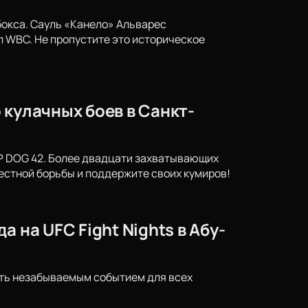
бокса. Сауль «Канело» Альварес
 WBC. Не пропустите это историческое
 кулачных боев в Санкт-
OP DOG 42. Более двадцати захватывающих
естной борьбы и поддержите своих кумиров!
 на UFC Fight Nights в Абу-
ать незабываемым событием для всех