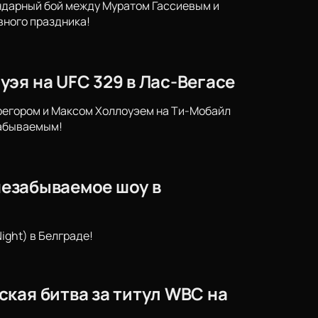
гендарный бой между Муратом Гассиевым и
вного праздника!
эя на UFC 329 в Лас-Вегасе
регором и Максом Холлоуэем на Ти-Мобайл
забываемым!
 незабываемое шоу в
ight) в Белграде!
кая битва за титул WBC на