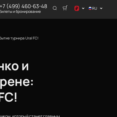
+7 (499) 460-63-48
₽
RU
Билеты и бронирование
د.إ
$
€
ытие турнира Ural FC!
₽
ر.س
нко и
Арене:
FC!
циком, который станет главным