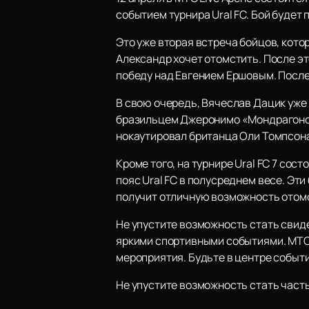
событием турнира Ural FC. Бой будет 
Это уже вторая встреча бойцов, кото
Александр хочет отомстить. После э
победу над Евгением Ершовым. После
В свою очередь, Вячеслав Дацик уже 
бразильцем Джеронимо «Мондрагоном»
нокаутировал британца Оли Томпсона,
Кроме того, на турнире Ural FC 7 сос
пояс Ural FC в полусреднем весе. Эти
получит отличную возможность отомс
Не упустите возможность стать сви
яркими спортивными событиями. MTC 
мероприятия. Будьте в центре событ
Не упустите возможность стать часть