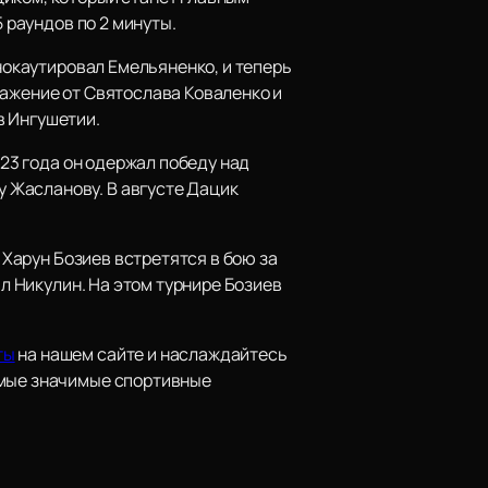
 раундов по 2 минуты.
 нокаутировал Емельяненко, и теперь
ражение от Святослава Коваленко и
в Ингушетии.
023 года он одержал победу над
 Жасланову. В августе Дацик
 Харун Бозиев встретятся в бою за
ал Никулин. На этом турнире Бозиев
ты
на нашем сайте и наслаждайтесь
амые значимые спортивные