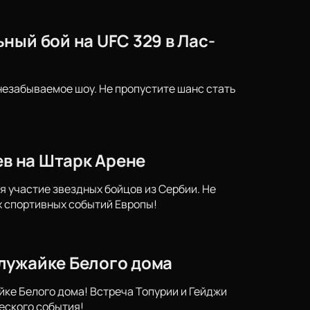
ный бой на UFC 329 в Лас-
 незабываемое шоу. Не пропустите шанс стать
ев на Штарк Арене
ся участие звездных бойцов из Сербии. Не
х спортивных событий Европы!
лужайке Белого дома
ке Белого дома! Встреча Топурии и Гейджи
еского события!