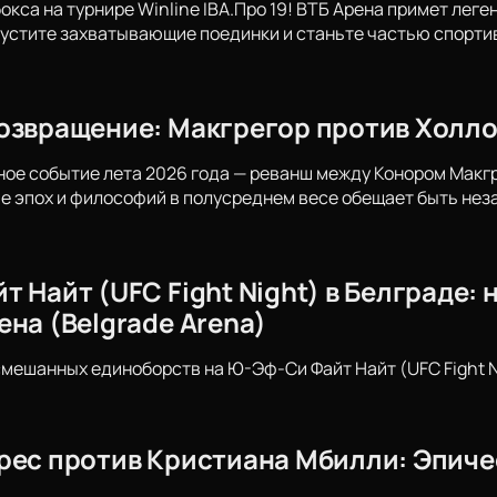
бокса на турнире Winline IBA.Про 19! ВТБ Арена примет ле
пустите захватывающие поединки и станьте частью спорти
озвращение: Макгрегор против Холлоу
ное событие лета 2026 года — реванш между Конором Макг
е эпох и философий в полусреднем весе обещает быть не
 Найт (UFC Fight Night) в Белграде:
ена (Belgrade Arena)
смешанных единоборств на Ю-Эф-Си Файт Найт (UFC Fight N
рес против Кристиана Мбилли: Эпичес