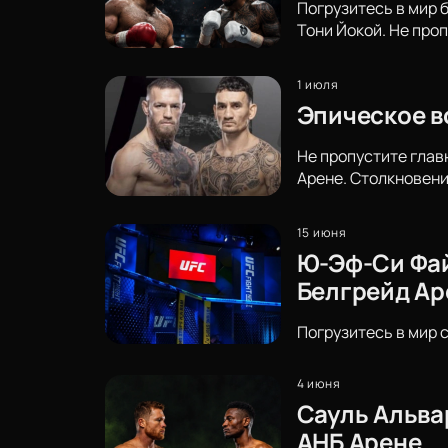
Погрузитесь в мир 
Тони Йокой. Не про
1 июля
Эпическое в
Не пропустите глав
Арене. Столкновени
15 июня
Ю-Эф-Си Файт
Белгрейд Ар
Погрузитесь в мир 
4 июня
Сауль Альва
АНБ Арене