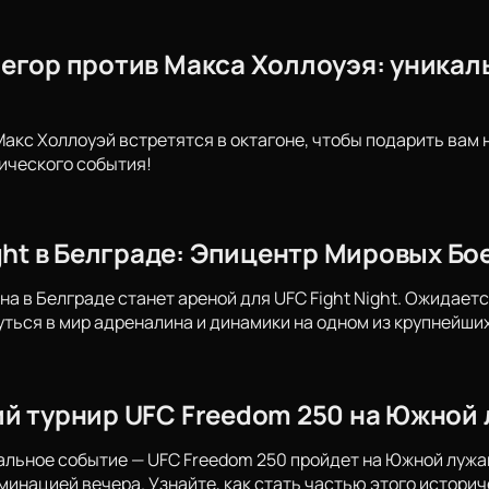
егор против Макса Холлоуэя: уникаль
Макс Холлоуэй встретятся в октагоне, чтобы подарить вам
ического события!
ight в Белграде: Эпицентр Мировых Бо
на в Белграде станет ареной для UFC Fight Night. Ожидает
уться в мир адреналина и динамики на одном из крупнейши
й турнир UFC Freedom 250 на Южной 
альное событие — UFC Freedom 250 пройдет на Южной лужай
минацией вечера. Узнайте, как стать частью этого историч