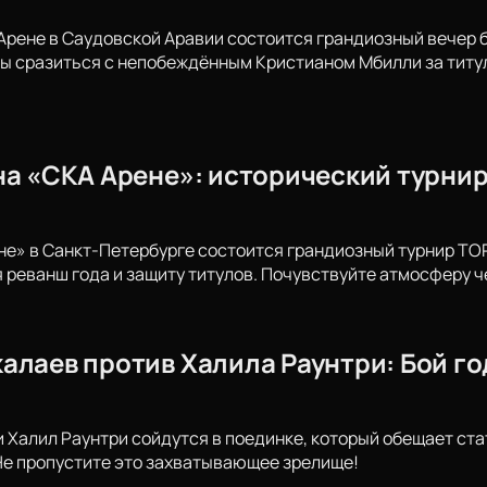
 Арене в Саудовской Аравии состоится грандиозный вечер 
ы сразиться с непобеждённым Кристианом Мбилли за титул
на «СКА Арене»: исторический турнир
не» в Санкт-Петербурге состоится грандиозный турнир T
 реванш года и защиту титулов. Почувствуйте атмосферу ч
лаев против Халила Раунтри: Бой года
 Халил Раунтри сойдутся в поединке, который обещает ст
Не пропустите это захватывающее зрелище!