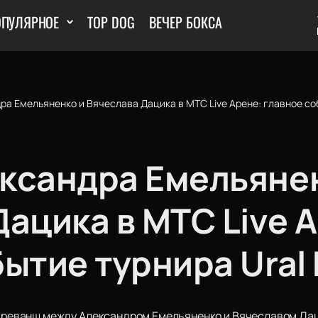
ОПУЛЯРНОЕ
TOP DOG
ВЕЧЕР БОКСА
а Емельяненко и Вячеслава Дацика в MTC Live Арене: главное соб
ксандра Емельяне
ацика в MTC Live 
ытие турнира Ural 
ся реванш между Александром Емельяненко и Вячеславом Да