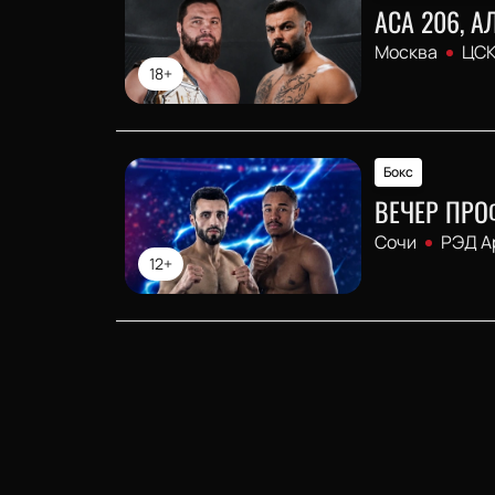
АСА 206, 
Москва
ЦСК
18+
Бокс
ВЕЧЕР ПРО
Сочи
РЭД А
12+