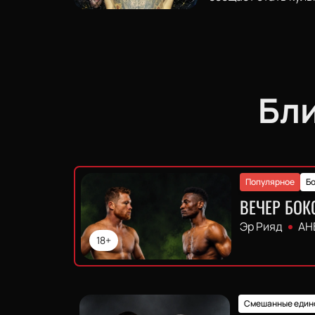
Бл
Популярное
Бо
ВЕЧЕР БОК
Эр Рияд
АН
18+
Смешанные един