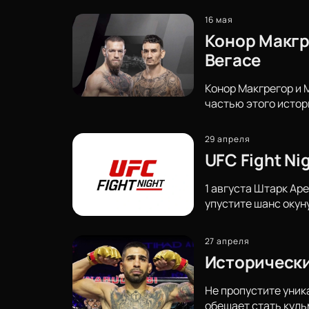
16 мая
Конор Макгр
Вегасе
Конор Макгрегор и 
частью этого истор
29 апреля
UFC Fight N
1 августа Штарк Аре
упустите шанс окун
27 апреля
Исторически
Не пропустите уник
обещает стать куль