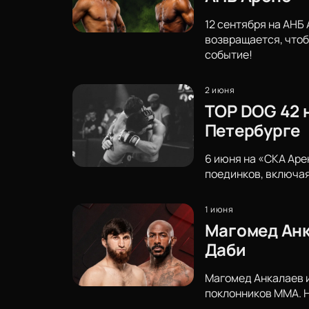
12 сентября на АНБ
возвращается, чтоб
событие!
2 июня
TOP DOG 42 
Петербурге
6 июня на «СКА Аре
поединков, включая
1 июня
Магомед Анка
Даби
Магомед Анкалаев и
поклонников ММА. 