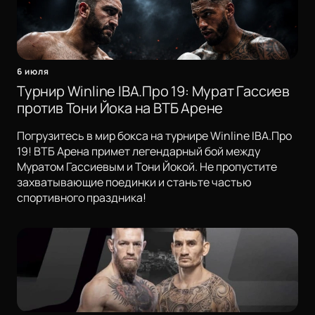
6 июля
Турнир Winline IBA.Про 19: Мурат Гассиев
против Тони Йока на ВТБ Арене
Погрузитесь в мир бокса на турнире Winline IBA.Про
19! ВТБ Арена примет легендарный бой между
Муратом Гассиевым и Тони Йокой. Не пропустите
захватывающие поединки и станьте частью
спортивного праздника!