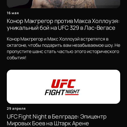
16 мая
Конор Макгрегор против Макса Холлоуэя:
уникальный бой на UFC 329 в Лас-Вегасе
Конор Макгрегор и Макс Холлоуэй встретятся в
октагоне, чтобы подарить вам незабываемое шоу. Не
пропустите шанс стать частью этого исторического
события!
29 апреля
UFC Fight Night в Белграде: Эпицентр
Мировых Боев на Штарк Арене