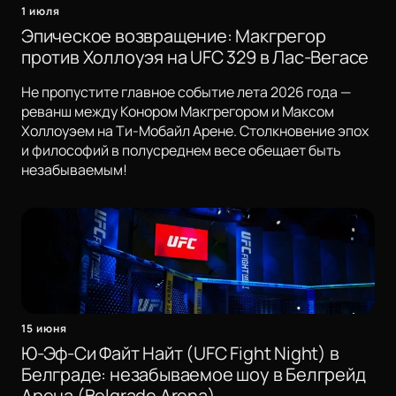
1 июля
Эпическое возвращение: Макгрегор
против Холлоуэя на UFC 329 в Лас-Вегасе
Не пропустите главное событие лета 2026 года —
реванш между Конором Макгрегором и Максом
Холлоуэем на Ти-Мобайл Арене. Столкновение эпох
и философий в полусреднем весе обещает быть
незабываемым!
15 июня
Ю-Эф-Си Файт Найт (UFC Fight Night) в
Белграде: незабываемое шоу в Белгрейд
Арена (Belgrade Arena)