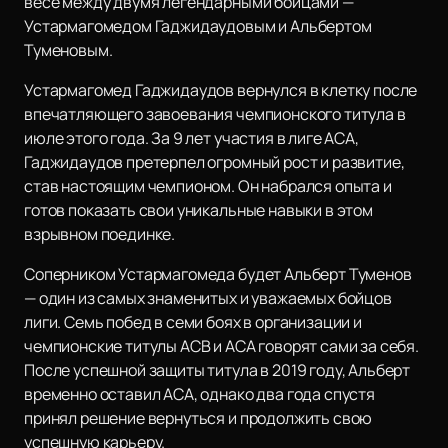
весе между двумя легендарными бойцами —
Устармагомедом Гаджидаудовым и Альбертом
Туменовым.
Устармагомед Гаджидаудов вернулся в клетку после
впечатляющего завоевания чемпионского титула в
июле этого года. За 9 лет участия в лиге АСА,
Гаджидаудов претерпел огромный рост и развитие,
став настоящим чемпионом. Он набрался опыта и
готов показать свои уникальные навыки в этом
взрывном поединке.
Соперником Устармагомеда будет Альберт Туменов
— один из самых знаменитых и уважаемых бойцов
лиги. Семь побед в семи боях в организации и
чемпионские титулы ACB и ACA говорят сами за себя.
После успешной защиты титула в 2019 году, Альберт
временно оставил АСА, однако два года спустя
принял решение вернуться и продолжить свою
успешную карьеру.