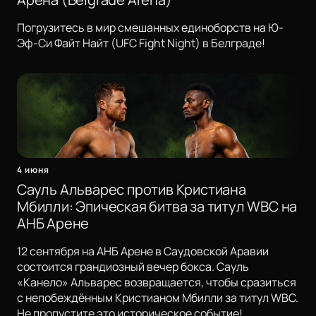
Погрузитесь в мир смешанных единоборств на Ю-
Эф-Си Файт Найт (UFC Fight Night) в Белграде!
4 июня
Сауль Альварес против Кристиана
Мбилли: Эпическая битва за титул WBC на
АНБ Арене
12 сентября на АНБ Арене в Саудовской Аравии
состоится грандиозный вечер бокса. Сауль
«Канело» Альварес возвращается, чтобы сразиться
с непобеждённым Кристианом Мбилли за титул WBC.
Не пропустите это историческое событие!