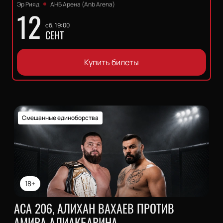
Эр Рияд
АНБ Арена (Anb Arena)
12
сб, 19:00
СЕНТ
Купить билеты
Смешанные единоборства
18+
АСА 206, АЛИХАН ВАХАЕВ ПРОТИВ
АМИРА АЛИАКБАРИНА