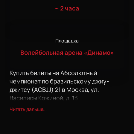
~
2 часа
Площадка
Волейбольная арена «Динамо»
Купить билеты на Абсолютный
чемпионат по бразильскому джиу-
джитсу (ACBJJ) 21 в Москва, ул.
Василисы Кожиной, д. 13
Купить билеты на Абсолютный чемпионат по
Читать дальше...
бразильскому джиу-джитсу (ACBJJ) 21
— шанс
оказаться в центре мирового спорта. На
чемпионате соберутся лучшие бойцы и звёзды