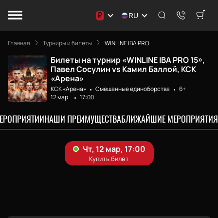
₽
RU
Главная
Турниры и билеты
WINLINE IBA PRO ...
Билеты на турнир «WINLINE IBA PRO 15»,
Павел Сосулин vs Камил Баллой, КСК
«Арена»
КСК «Арена»
Смешанные единоборства
6+
12 мар.
17:00
МЕРОПРИЯТИИ
НАШИ ПРЕИМУЩЕСТВА
БЛИЖАЙШИЕ МЕРОПРИЯТИЯ