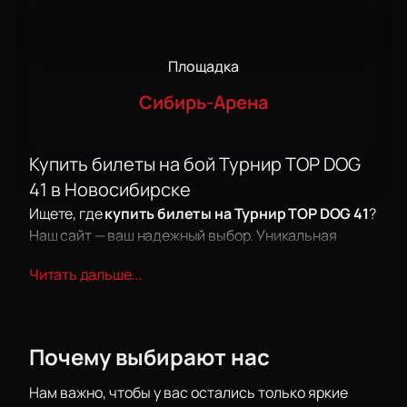
Площадка
Сибирь-Арена
Купить билеты на бой Турнир TOP DOG
41 в Новосибирске
Ищете, где
купить билеты на Турнир TOP DOG 41
?
Наш сайт — ваш надежный выбор. Уникальная
возможность стать свидетелем захватывающего
Читать дальше...
поединка, где каждый боец покажет мастерство и
волю к победе. Соревнование соберет сильнейших
спортсменов страны и подарит зрителям
атмосферу чемпионата.
Почему выбирают нас
Дата и место
Турнир TOP DOG 41 пройдет на площадке Арена
Нам важно, чтобы у вас остались только яркие