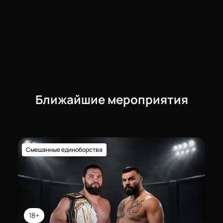
корпоративные пакеты билетов, отдельные VIP-
ложи для комфортного просмотра командой,
персональное сопровождение менеджера.
Узнать подробнее о расписании боев, дате боя,
полном карде участников можно онлайн или
обратившись к нашему специалисту по телефону.
Выбирайте лучшие места заранее — билетами уже
интересуются многие поклонники спорта!
Ближайшие мероприятия
Смешанные единоборства
18+