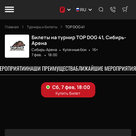
₽
RU
Главная
Турниры и билеты
TOP DOG 41
Билеты на турнир TOP DOG 41, Сибирь-
Арена
Сибирь-Арена
Кулачные бои
16+
7 фев.
18:00
МЕРОПРИЯТИИ
НАШИ ПРЕИМУЩЕСТВА
БЛИЖАЙШИЕ МЕРОПРИЯТИЯ