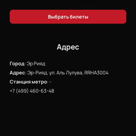
указаны способы связи для помощи с выбором
мест, уточнения информации о шоу, правилах
Выбрать билеты
посещения и программе.
Узнать цену билета, купить билет или получить
информацию о мероприятии можно на сайте:
выберите места через интерактивную схему,
Адрес
оформите заказ онлайн или позвоните менеджеру
для консультации.
Город
:
Эр Рияд
Адрес
:
Эр-Рияд, ул. Аль Лулува, RRHA3004
Станция метро
:
-
+7 (499) 460-63-48