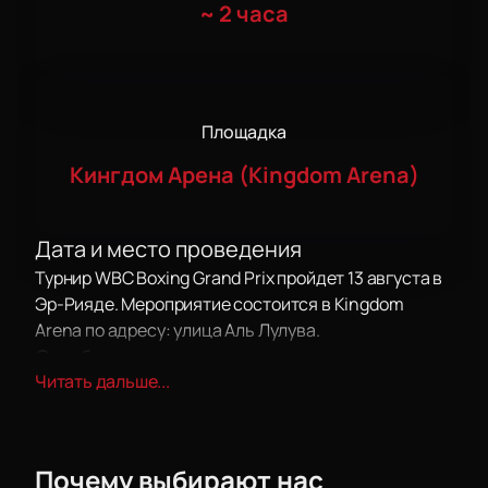
~
2 часа
Площадка
Кингдом Арена (Kingdom Arena)
Дата и место проведения
Турнир WBC Boxing Grand Prix пройдет 13 августа в
Эр-Рияде. Мероприятие состоится в Kingdom
Arena по адресу: улица Аль Лулува.
О событии и площадке
Читать дальше...
WBC Boxing Grand Prix — проект, который собирает
известных спортсменов на одной арене. В
программе участвуют профессиональные боксеры
из разных стран. Турнир показывает разные стили
Почему выбирают нас