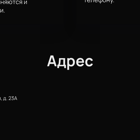
аняются и
и.
Адрес
, д. 23А