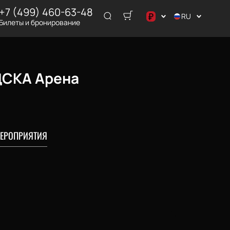
+7 (499) 460-63-48
₽
RU
Билеты и бронирование
د.إ
$
€
 ЦСКА Арена
₽
ر.س
ЕРОПРИЯТИЯ