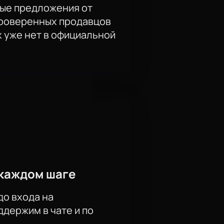
ые предложения от
проверенных продавцов
х уже нет в официальной
каждом шаге
до входа на
держим в чате и по