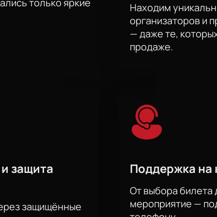
тались только яркие
Находим уникальн
организаторов и 
— даже те, которы
продаже.
 и защита
Поддержка на 
От выбора билета 
мероприятие — под
через защищённые
телефону.