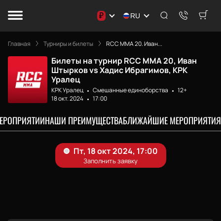
₽
RU
Главная
Турниры и билеты
RCC MMA 20. Иван...
Билеты на турнир RCC MMA 20, Иван
Штырков vs Хадис Ибрагимов, КРК
Уралец
КРК Уралец
Смешанные единоборства
12+
18 окт. 2024
17:00
МЕРОПРИЯТИИ
НАШИ ПРЕИМУЩЕСТВА
БЛИЖАЙШИЕ МЕРОПРИЯТИЯ