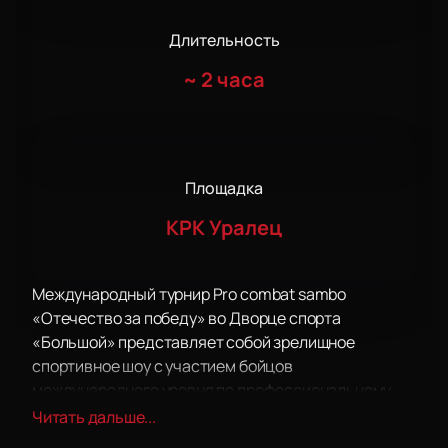
Длительность
~
2 часа
Площадка
КРК Уралец
Международный турнир Pro combat sambo
«Отечество за победу» во Дворце спорта
«Большой» представляет собой зрелищное
спортивное шоу с участием бойцов
международного уровня по профессиональному
боевому самбо. В рамках мероприятия состоится 12
Читать дальше...
профессиональных боев мирового уровня в