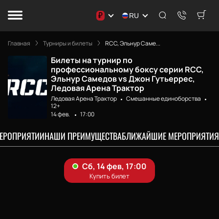
₽
RU
Главная
Турниры и билеты
RCC, Эльнур Саме...
Билеты на турнир по
профессиональному боксу серии RCC,
Эльнур Самедов vs Джон Гутьеррес,
Ледовая Арена Трактор
Ледовая Арена Трактор
Смешанные единоборства
12+
14 фев.
17:00
МЕРОПРИЯТИИ
НАШИ ПРЕИМУЩЕСТВА
БЛИЖАЙШИЕ МЕРОПРИЯТИЯ