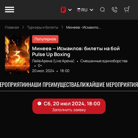
₽
RU
Главная
Турниры и билеты
Минеев - Исмаило...
Популярное
Минеев — Исмаилов: билеты на бой
Pulse Up Boxing
Лайв Арена (Live Арена)
Смешанные единоборства
0+
20 июл. 2024
18:00
МЕРОПРИЯТИИ
НАШИ ПРЕИМУЩЕСТВА
БЛИЖАЙШИЕ МЕРОПРИЯТИЯ