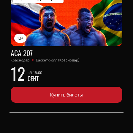
12+
АСА 207
Краснодар
Баскет-холл (Краснодар)
12
сб, 16:00
СЕНТ
Купить билеты