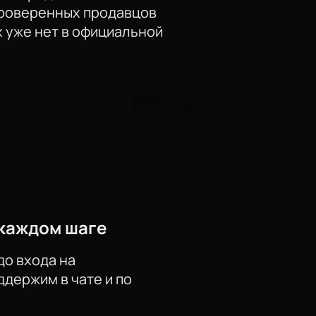
проверенных продавцов
х уже нет в официальной
каждом шаге
до входа на
держим в чате и по