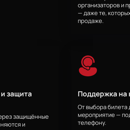
организаторов и 
— даже те, которы
продаже.
 и защита
Поддержка на 
От выбора билета 
мероприятие — под
через защищённые
телефону.
аняются и