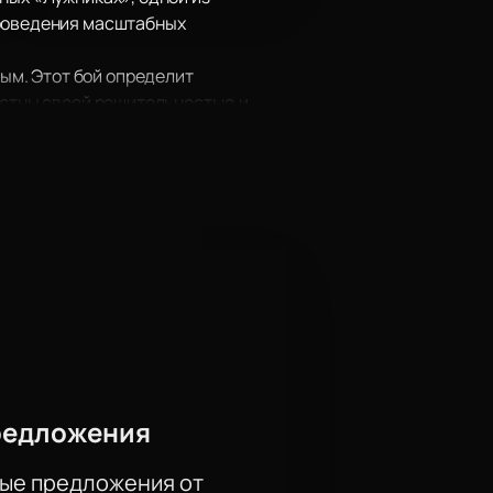
проведения масштабных
ым. Этот бой определит
вестны своей решительностью и
 в финал гран-при лёгкого
тому противостоянию.
ая встреча состоялась четыре
незабываемое зрелище.
сайте и обеспечьте себе место на
атмосферой настоящего
редложения
ые предложения от