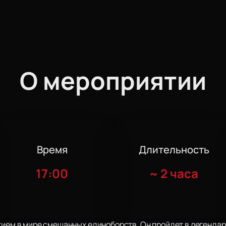
О мероприятии
Время
Длительность
17:00
~
2 часа
тием в мире смешанных единоборств. Он пройдет в легендар