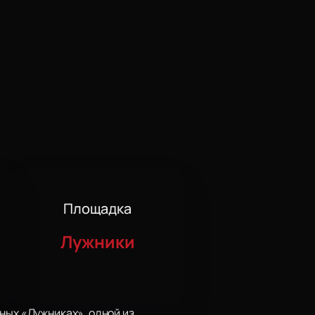
Площадка
Лужники
ных «Лужниках», одной из