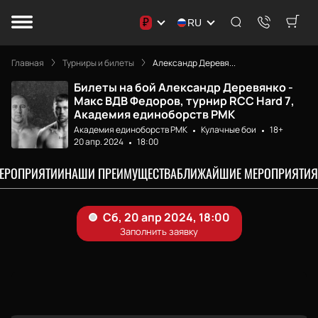
₽
RU
Главная
Турниры и билеты
Александр Деревя...
Билеты на бой Александр Деревянко -
Макс ВДВ Федоров, турнир RCC Hard 7,
Академия единоборств РМК
Академия единоборств РМК
Кулачные бои
18+
20 апр. 2024
18:00
МЕРОПРИЯТИИ
НАШИ ПРЕИМУЩЕСТВА
БЛИЖАЙШИЕ МЕРОПРИЯТИЯ