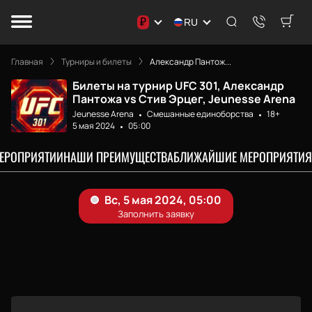
₽
RU
Главная
Турниры и билеты
Александр Пантож...
Билеты на турнир UFC 301, Александр
Пантожа vs Стив Эрцег, Jeunesse Arena
Jeunesse Arena
Смешанные единоборства
18+
5 мая 2024
05:00
МЕРОПРИЯТИИ
НАШИ ПРЕИМУЩЕСТВА
БЛИЖАЙШИЕ МЕРОПРИЯТИЯ