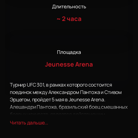
Длительность
~
2 часа
Площадка
Jeunesse Arena
Турнир UFC 301, в рамках которого состоится
поединок между Александром Пантожа и Стивом
Эрцегом, пройдет 5 мая в Jeunesse Arena.
Алешандри Пантожа, бразильский боец смешанных
боевых искусств, является действующим
чемпионом UFC в наилегчайшем весе и занимает
Читать дальше...
10-е место в рейтинге UFC независимо от весовой
категории. Стив Эрцег, австралийский боец, также