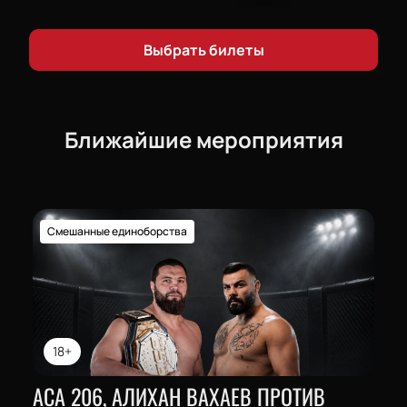
адреналином, зажигательными выступлениями
шоу-групп и профессиональной командой ведущих,
судей, комментаторов и операторов.
Купить
Выбрать билеты
билеты
вы можете на нашем сайте. Не упустите
возможность стать частью этого уникального
события!
Ближайшие мероприятия
Смешанные единоборства
18+
АСА 206, АЛИХАН ВАХАЕВ ПРОТИВ