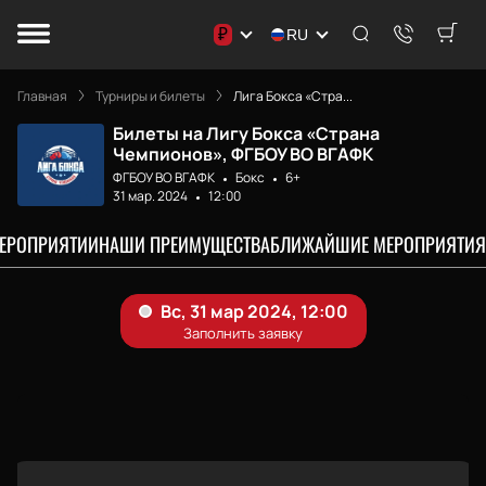
₽
RU
Главная
Турниры и билеты
Лига Бокса «Стра...
Билеты на Лигу Бокса «Страна
Чемпионов», ФГБОУ ВО ВГАФК
ФГБОУ ВО ВГАФК
Бокс
6+
31 мар. 2024
12:00
МЕРОПРИЯТИИ
НАШИ ПРЕИМУЩЕСТВА
БЛИЖАЙШИЕ МЕРОПРИЯТИЯ