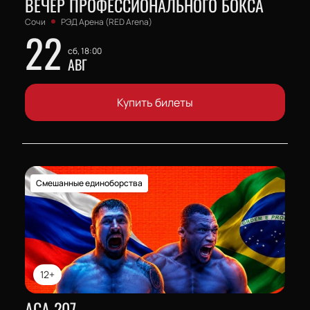
ВЕЧЕР ПРОФЕССИОНАЛЬНОГО БОКСА
Сочи
РЭД Арена (RED Arena)
22
сб, 18:00
АВГ
Купить билеты
Смешанные единоборства
12+
АСА 207