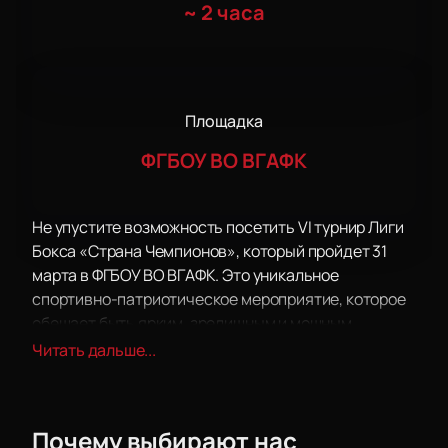
~
2 часа
Площадка
ФГБОУ ВО ВГАФК
Не упустите возможность посетить VI турнир Лиги
Бокса «Страна Чемпионов», который пройдет 31
марта в ФГБОУ ВО ВГАФК. Это уникальное
спортивно-патриотическое мероприятие, которое
обещает быть ярким, зрелищным и мощным.
На турнире будут выступать боксеры-
Читать дальше...
непрофессионалы в возрасте от 10 до 50 лет.
Формула боя предусматривает три раунда по две
минуты. В результате сезона будут определены
Почему выбирают нас
сильнейшие боксеры в каждом весе и возрастной