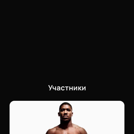
сердцебиение будет ритмично сопровождать
каждый удар, каждый маневр героев ринга. Этот
бой принесет вам эмоции, незабываемые
впечатления и море адреналина. Вы будете
свидетелем новой истории, моментом, который
запомнится на все ваше будущее. Поэтому не
медлите, присоединяйтесь к нам в Kingdom Arena и
станьте частью этого боксерского события века!
Участники