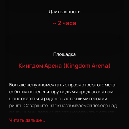
Длительность
~
2 часа
Площадка
Кингдом Арена (Kingdom Arena)
Больше не нужно мечтать о просмотре этого мега-
события по телевизору, ведь мы предлагаем вам
шанс оказаться рядом с настоящими героями
ринга! Совершите шаг к незабываемой победе над
привычками, потому что это мероприятие станет
идеальным подарком для вас и ваших близких!
Читать дальше...
Ваши мечты легко осуществить! Воспользуйтесь