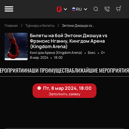
₽
RU
Главная
Турниры и билеты
Энтони Джошуа vs...
Билеты на бой Энтони Джошуа vs
Фрэнсис Нганну, Кингдом Арена
(Kingdom Arena)
Кингдом Арена (Kingdom Arena)
Бокс
0+
8 мар. 2024
18:00
МЕРОПРИЯТИИ
НАШИ ПРЕИМУЩЕСТВА
БЛИЖАЙШИЕ МЕРОПРИЯТИЯ