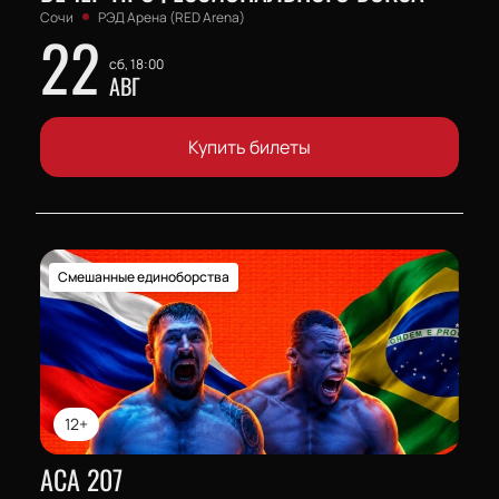
Сочи
РЭД Арена (RED Arena)
22
сб, 18:00
АВГ
Купить билеты
Смешанные единоборства
12+
АСА 207