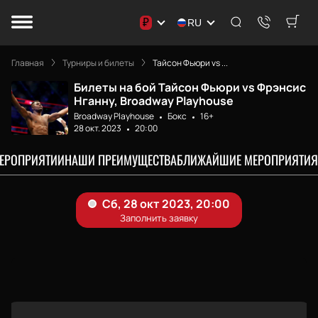
₽
RU
Главная
Турниры и билеты
Тайсон Фьюри vs ...
Билеты на бой Тайсон Фьюри vs Фрэнсис
Нганну, Broadway Playhouse
Broadway Playhouse
Бокс
16+
28 окт. 2023
20:00
МЕРОПРИЯТИИ
НАШИ ПРЕИМУЩЕСТВА
БЛИЖАЙШИЕ МЕРОПРИЯТИЯ